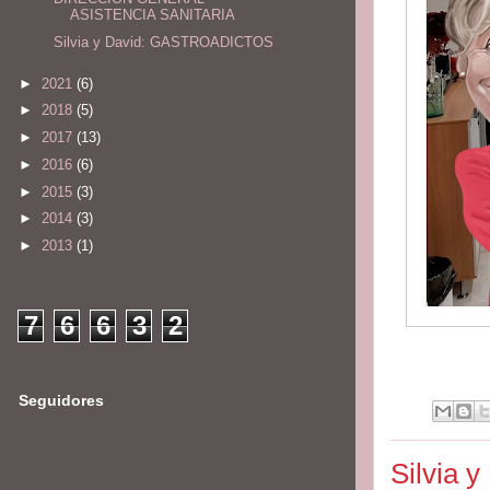
ASISTENCIA SANITARIA
Silvia y David: GASTROADICTOS
►
2021
(6)
►
2018
(5)
►
2017
(13)
►
2016
(6)
►
2015
(3)
►
2014
(3)
►
2013
(1)
7
6
6
3
2
Seguidores
Silvia