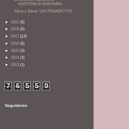
ASISTENCIA SANITARIA
Silvia y David: GASTROADICTOS
►
2021
(6)
►
2018
(5)
►
2017
(13)
►
2016
(6)
►
2015
(3)
►
2014
(3)
►
2013
(1)
7
6
5
5
9
Seguidores